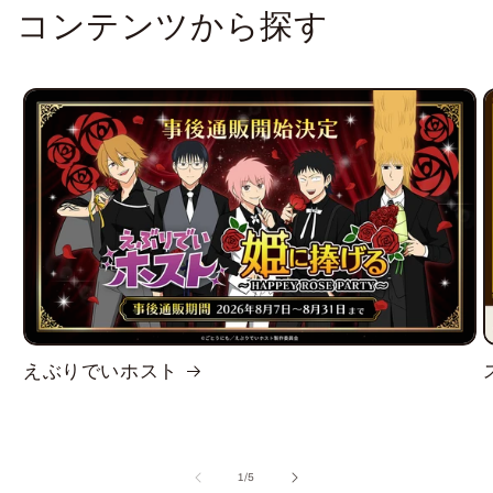
コンテンツから探す
えぶりでいホスト
の
1
/
5